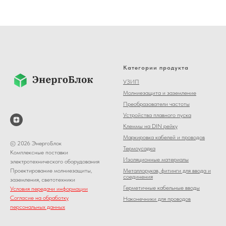
Категории продукта
УЗИП
Молниезащита и заземление
Преобразователи частоты
Устройства плавного пуска
Клеммы на DIN рейку
Маркировка кабелей и проводов
© 2026 ЭнергоБлок
Термоусадка
Комплексные поставки
Изоляционные материалы
электротехнического оборудования
Металлорукав, фитинги для ввода и
Проектирование молниезащиты,
соединения
заземления, светотехники
Герметичные кабельные вводы
Условия передачи информации
Согласие на обработку
Наконечники для проводов
персональных данных