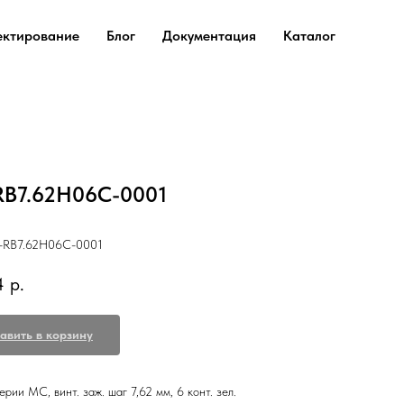
ектирование
Блог
Документация
Каталог
B7.62H06C-0001
RB7.62H06C-0001
4
р.
авить в корзину
рии МС, винт. заж. шаг 7,62 мм, 6 конт. зел.