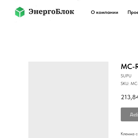
О компании
Про
MC-R
SUPU
SKU:
MC-
213,8
Доб
Клемма се