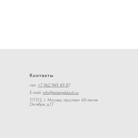
Контакты
тел:
+7 962 949 49 8
7
E-mail:
info@energyblock.ru
117312, г. Москва, проспект 60-летия
Октября, д.17