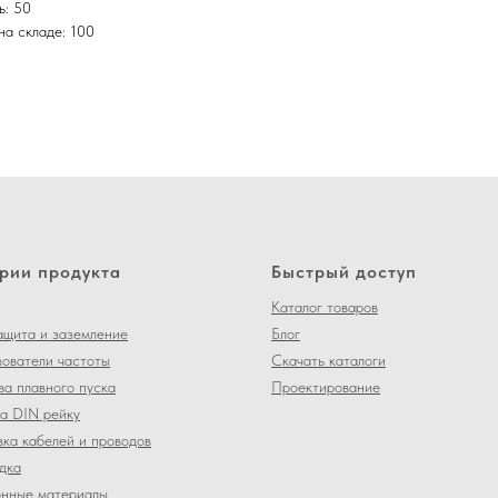
ь: 50
на складе: 100
рии продукта
Быстрый доступ
Каталог товаров
щита и заземление
Блог
ователи частоты
Скачать каталоги
ва плавного пуска
Проектирование
а DIN рейку
ка кабелей и проводов
дка
нные материалы