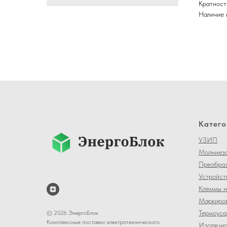
Кратност
Наличие 
Катего
УЗИП
Молниеза
Преобраз
Устройст
Клеммы н
Маркиров
Термоуса
© 2026 ЭнергоБлок
Комплексные поставки электротехнического
Изоляцио