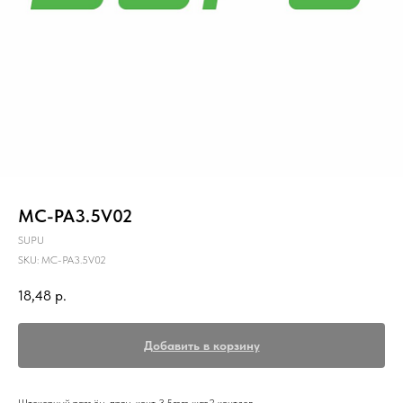
MC-PA3.5V02
SUPU
SKU:
MC-PA3.5V02
18,48
р.
Добавить в корзину
Штекерный разъём, прям. конт.,3.5mm шаг,2 конт.зел.