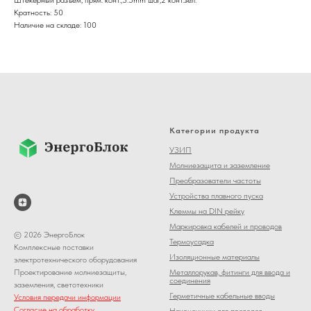
Кратность: 50
Наличие на складе: 100
Категории продукта
УЗИП
Молниезащита и заземление
Преобразователи частоты
Устройства плавного пуска
Клеммы на DIN рейку
Маркировка кабелей и проводов
© 2026 ЭнергоБлок
Термоусадка
Комплексные поставки
Изоляционные материалы
электротехнического оборудования
Металлорукав, фитинги для ввода и
Проектирование молниезащиты,
соединения
заземления, светотехники
Герметичные кабельные вводы
Условия передачи информации
Согласие на обработку
Наконечники для проводов