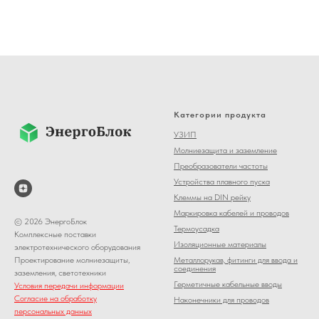
Категории продукта
УЗИП
Молниезащита и заземление
Преобразователи частоты
Устройства плавного пуска
Клеммы на DIN рейку
Маркировка кабелей и проводов
© 2026 ЭнергоБлок
Термоусадка
Комплексные поставки
Изоляционные материалы
электротехнического оборудования
Металлорукав, фитинги для ввода и
Проектирование молниезащиты,
соединения
заземления, светотехники
Герметичные кабельные вводы
Условия передачи информации
Согласие на обработку
Наконечники для проводов
персональных данных