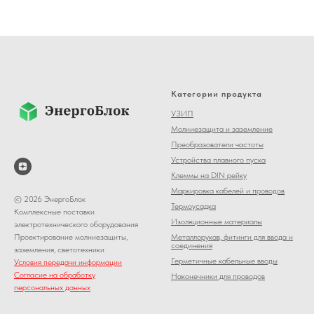
Категории продукта
УЗИП
Молниезащита и заземление
Преобразователи частоты
Устройства плавного пуска
Клеммы на DIN рейку
Маркировка кабелей и проводов
© 2026 ЭнергоБлок
Термоусадка
Комплексные поставки
Изоляционные материалы
электротехнического оборудования
Металлорукав, фитинги для ввода и
Проектирование молниезащиты,
соединения
заземления, светотехники
Герметичные кабельные вводы
Условия передачи информации
Согласие на обработку
Наконечники для проводов
персональных данных