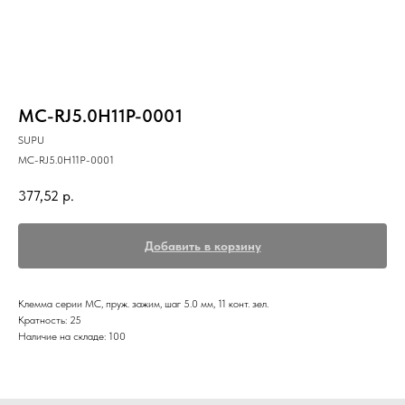
MC-RJ5.0H11P-0001
SUPU
MC-RJ5.0H11P-0001
377,52
р.
Добавить в корзину
Клемма серии МС, пруж. зажим, шаг 5.0 мм, 11 конт. зел.
Кратность: 25
Наличие на складе: 100