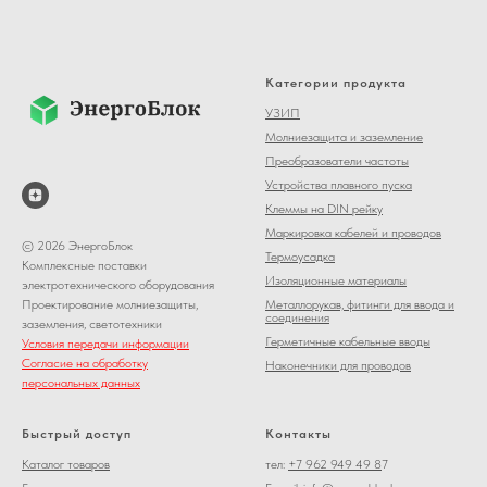
Категории продукта
УЗИП
Молниезащита и заземление
Преобразователи частоты
Устройства плавного пуска
Клеммы на DIN рейку
Маркировка кабелей и проводов
© 2026 ЭнергоБлок
Термоусадка
Комплексные поставки
Изоляционные материалы
электротехнического оборудования
Металлорукав, фитинги для ввода и
Проектирование молниезащиты,
соединения
заземления, светотехники
Герметичные кабельные вводы
Условия передачи информации
Согласие на обработку
Наконечники для проводов
персональных данных
Быстрый доступ
Контакты
Каталог товаров
тел:
+7 962 949 49 8
7