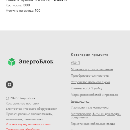
Кратность: 1000
Наличие на складе: 100
Категории продукта
УЗИП
Молниезащита и заземление
Преобразователи частоты
Устройства плавного пуска
Клеммы на DIN рейку
Маркировка кабелей и проводов
© 2026 ЭнергоБлок
Термоусадка
Комплексные поставки
Изоляционные материалы
электротехнического оборудования
Металлорукав, фитинги для ввода и
Проектирование молниезащиты,
соединения
заземления, светотехники
Герметичные кабельные вводы
Условия передачи информации
Согласие на обработку
Наконечники для проводов