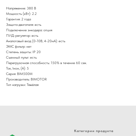
Напряжение: 380 В
Мощность (кВт): 2.2
Гарантия: 2 года
Защита двигателя: есть
Подключение энкодера: опция
ПИД-регулятор: есть
Аналоговый вход (0-10В, 4-20мА): есть
ЭМС фильтр: нет
Степень защиты: IP 20
Съемный пульт: есть
Перегрузочная способность: 150% в течение 60 сек.
Ток, Iном, (А): 5
Серия: BIM500M
Производитель: BIMOTOR
Тип нагрузки: Тяжёлая
Категории продукта