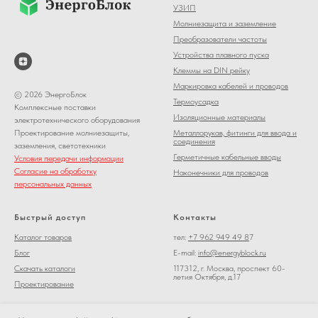
УЗИП
Молниезащита и заземление
Преобразователи частоты
Устройства плавного пуска
Клеммы на DIN рейку
Маркировка кабелей и проводов
© 2026 ЭнергоБлок
Термоусадка
Комплексные поставки
Изоляционные материалы
электротехнического оборудования
Металлорукав, фитинги для ввода и
Проектирование молниезащиты,
соединения
заземления, светотехники
Герметичные кабельные вводы
Условия передачи информации
Согласие на обработку
Наконечники для проводов
персональных данных
Быстрый доступ
Контакты
Каталог товаров
тел:
+7 962 949 49 8
7
Блог
E-mail:
info@energyblock.ru
Скачать каталоги
117312, г. Москва, проспект 60-
летия Октября, д.17
Проектирование