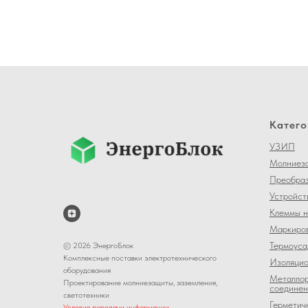
Катего
УЗИП
Молниеза
Преобраз
Устройст
Клеммы н
Маркиров
Термоуса
© 2026 ЭнергоБлок
Комплексные поставки электротехнического
Изоляцио
оборудования
Металлор
Проектирование молниезащиты, заземления,
соединен
светотехники
Герметич
Условия передачи информации