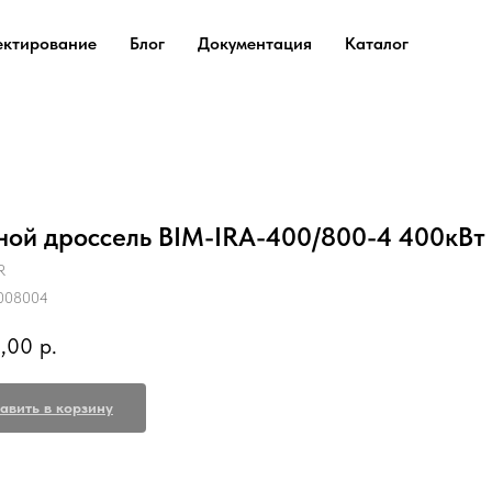
ектирование
Блог
Документация
Каталог
ной дроссель BIM-IRA-400/800-4 400кВт
R
008004
,00
р.
авить в корзину