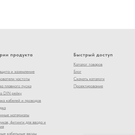
рии продукта
Быстрый доступ
Каталог товаров
щита и заземление
Блог
ователи частоты
Скачать каталоги
ва плавного пуска
Проектирование
а DIN рейку
ка кабелей и проводов
дка
нные материалы
укав, фитинги для ввода и
ия
ные кабельные вводы