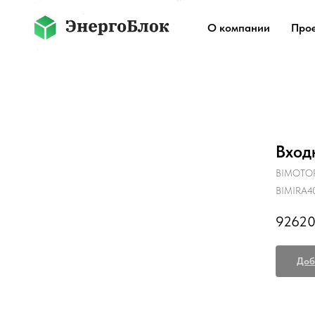
О компании
Про
Вход
BIMOTO
BIMIRA4
92620
Доб