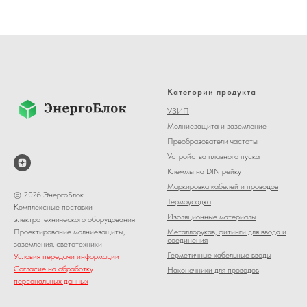
Категории продукта
УЗИП
Молниезащита и заземление
Преобразователи частоты
Устройства плавного пуска
Клеммы на DIN рейку
Маркировка кабелей и проводов
© 2026 ЭнергоБлок
Термоусадка
Комплексные поставки
Изоляционные материалы
электротехнического оборудования
Металлорукав, фитинги для ввода и
Проектирование молниезащиты,
соединения
заземления, светотехники
Герметичные кабельные вводы
Условия передачи информации
Согласие на обработку
Наконечники для проводов
персональных данных