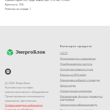
Кратность: 100
Наличие на складе: 1
Категории продукта
УЗИП
Молниезащита и заземление
Преобразователи частоты
Устройства плавного пуска
Клеммы на DIN рейку
Маркировка кабелей и проводов
© 2026 ЭнергоБлок
Термоусадка
Комплексные поставки
Изоляционные материалы
электротехнического оборудования
Металлорукав, фитинги для ввода и
Проектирование молниезащиты,
соединения
заземления, светотехники
Герметичные кабельные вводы
Условия передачи информации
Согласие на обработку
Наконечники для проводов