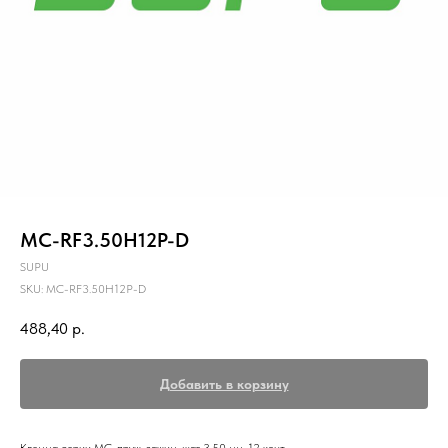
MC-RF3.50H12P-D
SUPU
SKU:
MC-RF3.50H12P-D
488,40
р.
Добавить в корзину
Клемма серии МС, пруж. зажим, шаг 3.50 мм, 12 конт.