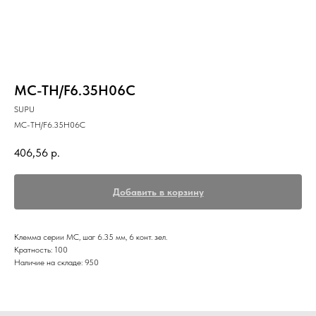
MC-TH/F6.35H06C
SUPU
MC-TH/F6.35H06C
406,56
р.
Добавить в корзину
Клемма серии МС, шаг 6.35 мм, 6 конт. зел.
Кратность: 100
Наличие на складе: 950