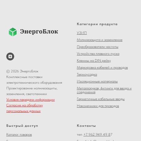
Категории продукта
УЗИП
Молниезащита и заземление
Преобразователи частоты
Устройства плавного пуска
Клеммы на DIN рейку
Маркировка кабелей и проводов
© 2026 ЭнергоБлок
Термоусадка
Комплексные поставки
Изоляционные материалы
электротехнического оборудования
Металлорукав, фитинги для ввода и
Проектирование молниезащиты,
соединения
заземления, светотехники
Герметичные кабельные вводы
Условия передачи информации
Согласие на обработку
Наконечники для проводов
персональных данных
Быстрый доступ
Контакты
Каталог товаров
тел:
+7 962 949 49 8
7