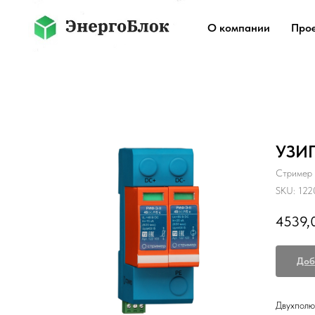
О компании
Про
УЗИП
Стример
SKU:
122
4539,
Доб
Двухполю