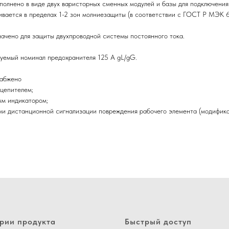
олнено в виде двух варисторных сменных модулей и базы для подключения 
ивается в пределах 1-2 зон молниезащиты (в соответствии с ГОСТ Р МЭК 
ачено для защиты двухпроводной системы постоянного тока.
уемый номинал предохранителя 125 А gL/gG.
абжено
цепителем;
ым индикатором;
ми дистанционной сигнализации повреждения рабочего элемента (модификац
рии продукта
Быстрый доступ