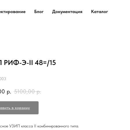
ектирование
Блог
Документация
Каталог
 РИФ-Э-II 48=/15
003
00
р.
5100,00
р.
авить в корзину
сное УЗИП класса II комбинированного типа.