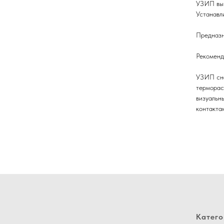
УЗИП вып
Устанавл
Предназн
Рекоменд
УЗИП сн
терморас
визуальн
контакта
Катего