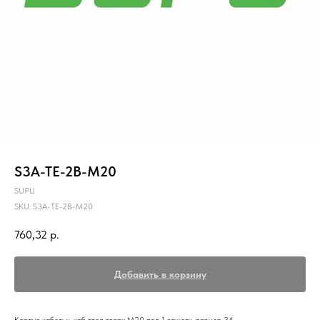
S3A-TE-2B-M20
SUPU
SKU:
S3A-TE-2B-M20
760,32
р.
Добавить в корзину
Корпус кабельн. каб ввод вверх М20 под 1 защелк. размер 3A