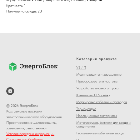
Кратность: 1
Наличие на складе: 23
Категории продукта
УЗИП
Молниезащита и заземление
Преобразователи частоты
Устройства плавного пуска
Клеммы на DIN рейку
Маркировка кабелей и проводов
© 2026 ЭнергоБлок
Термоусадка
Комплексные поставки
Изоляционные материалы
электротехнического оборудования
Металлорукав, фитинги для ввода и
Проектирование молниезащиты,
соединения
заземления, светотехники
Герметичные кабельные вводы
Условия передачи информации
Согласие на обработку
Наконечники для проводов