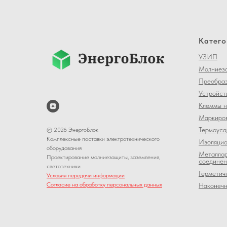
Катего
УЗИП
Молниеза
Преобраз
Устройст
Клеммы н
Маркиров
Термоуса
© 2026 ЭнергоБлок
Комплексные поставки электротехнического
Изоляцио
оборудования
Металлор
Проектирование молниезащиты, заземления,
соединен
светотехники
Герметич
Условия передачи информации
Согласие на обработку персональных данных
Наконечн