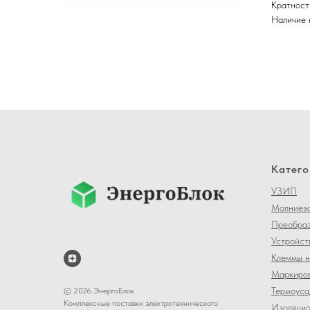
Кратност
Наличие 
Катего
УЗИП
Молниеза
Преобраз
Устройст
Клеммы н
Маркиров
Термоуса
© 2026 ЭнергоБлок
Комплексные поставки электротехнического
Изоляцио