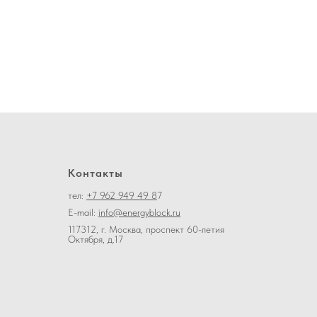
Контакты
тел:
+7 962 949 49 8
7
E-mail:
info@energyblock.ru
117312, г. Москва, проспект 60-летия
Октября, д.17