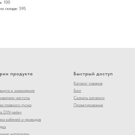
ь: 100
на складе: 595
рии продукта
Быстрый доступ
Каталог товаров
щита и заземление
Блог
ователи частоты
Скачать каталоги
ва плавного пуска
Проектирование
а DIN рейку
ка кабелей и проводов
дка
нные материалы