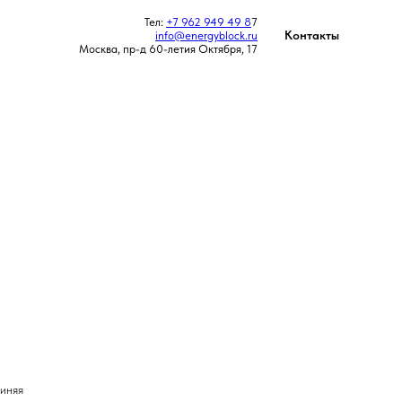
Тел:
+7 962 949 49 8
7
Контакты
info@energyblock.ru
Москва, пр-д 60-летия Октября, 17
синяя