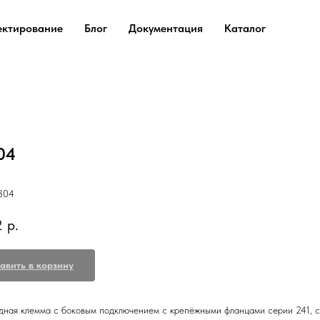
ектирование
Блог
Документация
Каталог
04
304
2
р.
авить в корзину
одная клемма с боковым подключением с крепёжными фланцами серии 241, 