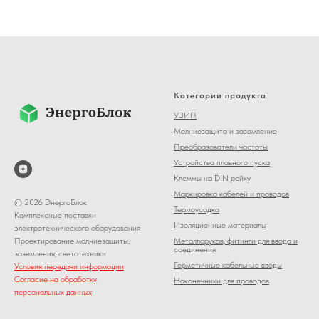
Категории продукта
УЗИП
Молниезащита и заземление
Преобразователи частоты
Устройства плавного пуска
Клеммы на DIN рейку
Маркировка кабелей и проводов
© 2026 ЭнергоБлок
Термоусадка
Комплексные поставки
Изоляционные материалы
электротехнического оборудования
Металлорукав, фитинги для ввода и
Проектирование молниезащиты,
соединения
заземления, светотехники
Герметичные кабельные вводы
Условия передачи информации
Согласие на обработку
Наконечники для проводов
персональных данных