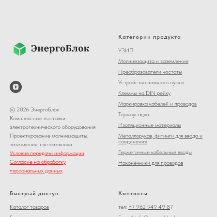
Категории продукта
УЗИП
Молниезащита и заземление
Преобразователи частоты
Устройства плавного пуска
Клеммы на DIN рейку
Маркировка кабелей и проводов
© 2026 ЭнергоБлок
Термоусадка
Комплексные поставки
Изоляционные материалы
электротехнического оборудования
Металлорукав, фитинги для ввода и
Проектирование молниезащиты,
соединения
заземления, светотехники
Герметичные кабельные вводы
Условия передачи информации
Согласие на обработку
Наконечники для проводов
персональных данных
Быстрый доступ
Контакты
Каталог товаров
тел:
+7 962 949 49 8
7