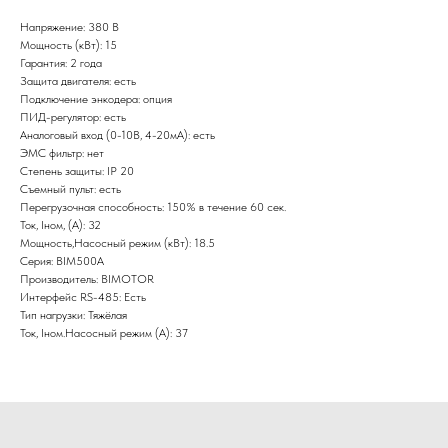
Напряжение: 380 В
Мощность (кВт): 15
Гарантия: 2 года
Защита двигателя: есть
Подключение энкодера: опция
ПИД-регулятор: есть
Аналоговый вход (0-10В, 4-20мА): есть
ЭМС фильтр: нет
Степень защиты: IP 20
Съемный пульт: есть
Перегрузочная способность: 150% в течение 60 сек.
Ток, Iном, (А): 32
Мощность,Насосный режим (кВт): 18.5
Серия: BIM500A
Производитель: BIMOTOR
Интерфейс RS-485: Есть
Тип нагрузки: Тяжёлая
Ток, Iном.Насосный режим (А): 37