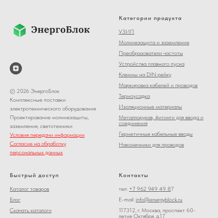
Категории продукта
УЗИП
Молниезащита и заземление
Преобразователи частоты
Устройства плавного пуска
Клеммы на DIN рейку
Маркировка кабелей и проводов
© 2026 ЭнергоБлок
Термоусадка
Комплексные поставки
Изоляционные материалы
электротехнического оборудования
Металлорукав, фитинги для ввода и
Проектирование молниезащиты,
соединения
заземления, светотехники
Герметичные кабельные вводы
Условия передачи информации
Согласие на обработку
Наконечники для проводов
персональных данных
Быстрый доступ
Контакты
Каталог товаров
тел:
+7 962 949 49 8
7
Блог
E-mail:
info@energyblock.ru
Скачать каталоги
117312, г. Москва, проспект 60-
летия Октября, д.17