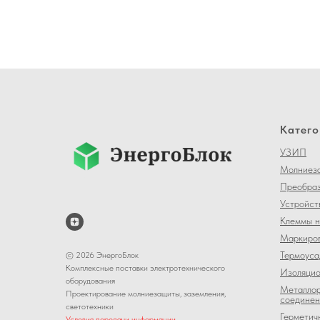
Катего
УЗИП
Молниеза
Преобраз
Устройст
Клеммы н
Маркиров
Термоуса
© 2026 ЭнергоБлок
Комплексные поставки электротехнического
Изоляцио
оборудования
Металлор
Проектирование молниезащиты, заземления,
соединен
светотехники
Герметич
Условия передачи информации