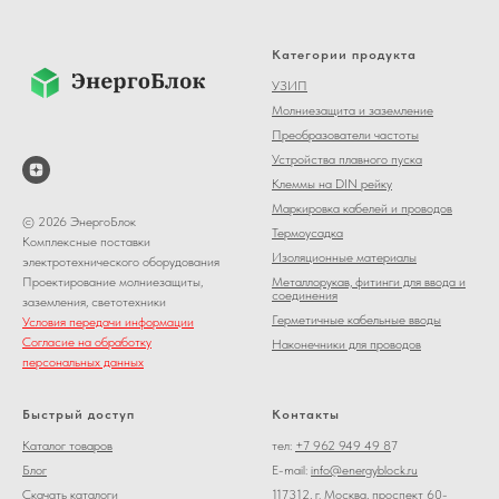
Категории продукта
УЗИП
Молниезащита и заземление
Преобразователи частоты
Устройства плавного пуска
Клеммы на DIN рейку
Маркировка кабелей и проводов
© 2026 ЭнергоБлок
Термоусадка
Комплексные поставки
Изоляционные материалы
электротехнического оборудования
Металлорукав, фитинги для ввода и
Проектирование молниезащиты,
соединения
заземления, светотехники
Герметичные кабельные вводы
Условия передачи информации
Согласие на обработку
Наконечники для проводов
персональных данных
Быстрый доступ
Контакты
Каталог товаров
тел:
+7 962 949 49 8
7
Блог
E-mail:
info@energyblock.ru
Скачать каталоги
117312, г. Москва, проспект 60-