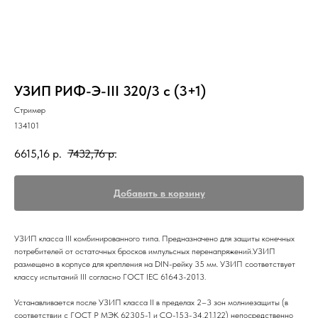
УЗИП РИФ-Э-III 320/3 с (3+1)
Стример
134101
6615,16
р.
7432,76
р.
Добавить в корзину
УЗИП класса III комбинированного типа. Предназначено для защиты конечных
потребителей от остаточных бросков импульсных перенапряжений.УЗИП
размещено в корпусе для крепления на DIN-рейку 35 мм. УЗИП соответствует
классу испытаний III согласно ГОСТ IEC 61643-2013.
Устанавливается после УЗИП класса II в пределах 2–3 зон молниезащиты (в
соответствии с ГОСТ Р МЭК 62305-1 и СО-153-34.21.122) непосредственно