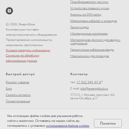
Преобразователи частоты
Устройства плавного пуска
Клеммы на DIN рейку
Маркировка кабелей и проводов
© 2026 ЭнергоБлок
Термоусадка
Комплексные поставки
Изоляционные материалы
электротехнического оборудования
Металлорукав, фитинги для ввода и
Проектирование молниезащиты,
соединения
заземления, светотехники
Герметичные кабельные вводы
Условия передачи информации
Согласие на обработку
Наконечники для проводов
персональных данных
Быстрый доступ
Контакты
Каталог товаров
тел:
+7 962 949 49 8
7
Блог
E-mail:
info@energyblock.ru
Скачать каталоги
117312, г. Москва, проспект 60-
летия Октября, д.17
Проектирование
Мы используем файлы cookies для улучшения работы
сайта и аналитики. Оставаясь на нашем сайте, вы
Понятно
соглашаетесь с условиями
использования файлов cookies