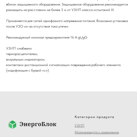
вблизи защищаемого оборудования. Защищаемое оборудование рекомендуется
размещать на расстоянии не более 5 м от УЗИП класса испытаний III.
Применяется для сетей однофазного напряжения питания. Возможна установка
после УЗО из-за отсутствия тока утечки.
Рекомендуемый номинал предохранителя 16 А gL/gG
УЗИП снабжено
терморасцепителем;
визуальным индикатором;
контактами дистанционной сигнализации повреждения рабочего элемента
(модификация с буквой «с»).
Категории продукта
УЗИП
Молниезащита и заземление