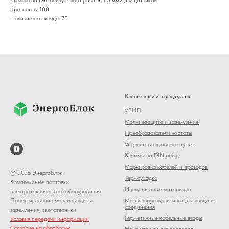
Кратность: 100
Наличие на складе: 70
Категории продукта
УЗИП
Молниезащита и заземление
Преобразователи частоты
Устройства плавного пуска
Клеммы на DIN рейку
Маркировка кабелей и проводов
© 2026 ЭнергоБлок
Термоусадка
Комплексные поставки
Изоляционные материалы
электротехнического оборудования
Металлорукав, фитинги для ввода и
Проектирование молниезащиты,
соединения
заземления, светотехники
Герметичные кабельные вводы
Условия передачи информации
Согласие на обработку
Наконечники для проводов