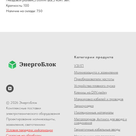
Кратность: 100
Наличие на складе: 750
Категории продукта
УЗИП
Молниезащита и заземление
Преобразователи частоты
Устройства плавного пуска
Клеммы на DIN рейку
Маркировка кабелей и проводов
© 2026 ЭнергоБлок
Термоусадка
Комплексные поставки
Изоляционные материалы
электротехнического оборудования
Металлорукав, фитинги для ввода и
Проектирование молниезащиты,
соединения
заземления, светотехники
Герметичные кабельные вводы
Условия передачи информации
Согласие на обработку
Наконечники для проводов