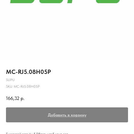
MC-RJ5.08H05P
SUPU
SKU:
MC-RJ5.08H05P
166,32
р.
Добавить в корзину
Гнездовой разъём,5.08mm шаг,5 конт. зел.