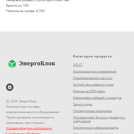
Кратность: 100
Наличие на складе: 4,700
Категории продукта
УЗИП
Молниезащита и заземление
Преобразователи частоты
Устройства плавного пуска
Клеммы на DIN рейку
Маркировка кабелей и проводов
© 2026 ЭнергоБлок
Термоусадка
Комплексные поставки
Изоляционные материалы
электротехнического оборудования
Металлорукав, фитинги для ввода и
Проектирование молниезащиты,
соединения
заземления, светотехники
Герметичные кабельные вводы
Условия передачи информации
Согласие на обработку
Наконечники для проводов