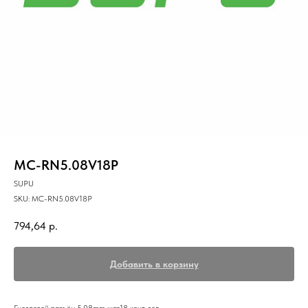
MC-RN5.08V18P
SUPU
SKU:
MC-RN5.08V18P
794,64
р.
Добавить в корзину
Гнездовой разъём,5.08mm шаг,18 конт. зел.