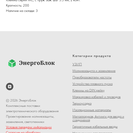
Кратность: 200
Наличие на складе: 3
Категории продукта
УЗИП
Молниезащита и заземление
Преобразователи частоты
Устройства плавного пуска
Клеммы на DIN рейку
Маркировка кабелей и проводов
© 2026 ЭнергоБлок
Термоусадка
Комплексные поставки
Изоляционные материалы
электротехнического оборудования
Металлорукав, фитинги для ввода и
Проектирование молниезащиты,
соединения
заземления, светотехники
Герметичные кабельные вводы
Условия передачи информации
Согласие на обработку
Наконечники для проводов