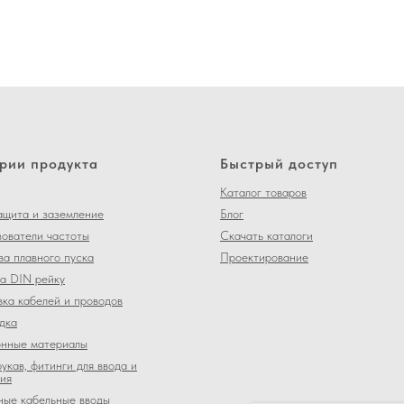
рии продукта
Быстрый доступ
Каталог товаров
щита и заземление
Блог
ователи частоты
Скачать каталоги
ва плавного пуска
Проектирование
а DIN рейку
ка кабелей и проводов
дка
нные материалы
укав, фитинги для ввода и
ия
ные кабельные вводы