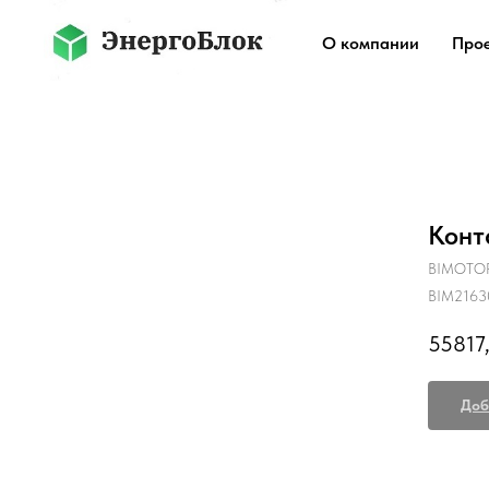
О компании
Про
Конт
BIMOTO
BIM2163
55817
Доб