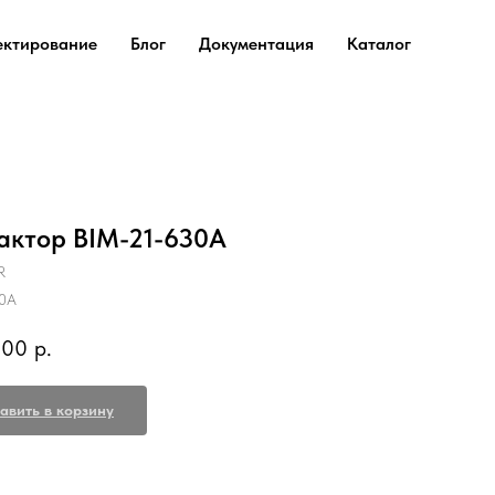
ектирование
Блог
Документация
Каталог
актор BIM-21-630A
R
0A
,00
р.
авить в корзину