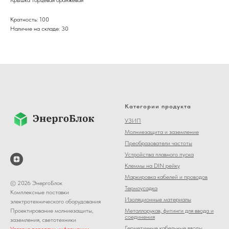
Кратность: 100
Наличие на складе: 30
Категории продукта
УЗИП
Молниезащита и заземление
Преобразователи частоты
Устройства плавного пуска
Клеммы на DIN рейку
Маркировка кабелей и проводов
© 2026 ЭнергоБлок
Термоусадка
Комплексные поставки
Изоляционные материалы
электротехнического оборудования
Металлорукав, фитинги для ввода и
Проектирование молниезащиты,
соединения
заземления, светотехники
Герметичные кабельные вводы